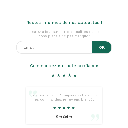
Restez informés de nos actualités !
Restez à jour sur notre actualités et les
bons plans à ne pas manquer
Commandez en toute confiance
★
★
★
★
★
★
★
★
★
★
Très bon service ! Toujours satisfait de
mes commandes, je reviens bientôt !
★
★
★
★
★
★
★
★
★
★
Grégoire