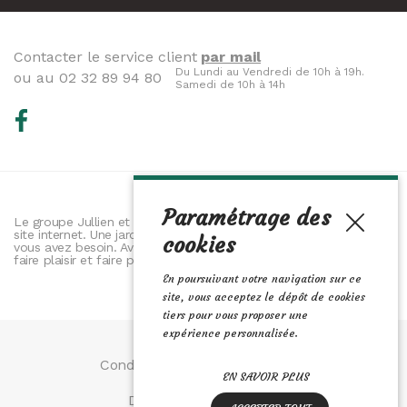
Contacter le service client
par mail
Du Lundi au Vendredi de 10h à 19h.
ou au 02 32 89 94 80
Samedi de 10h à 14h
Paramétrage des
Le groupe Jullien et ses jardineries vous proposent leur nouveau
site internet. Une jardinerie 2.0. Vous y retrouverez tout ce dont
cookies
vous avez besoin. Avec nos trois univers il y a tout pour vous
faire plaisir et faire plaisir. Jardin, animalerie et maison.
En poursuivant votre navigation sur ce
site, vous acceptez le dépôt de cookies
tiers pour vous proposer une
expérience personnalisée.
Conditions Générales de Vente
EN SAVOIR PLUS
Données personnelles