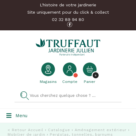
L'histoire de votre jardinerie
Site uniquement pour du click & collect
02 32 89 94 80
0
Magasins
Compte
Panier
Menu
< Retour
Accueil
›
Catalogue
›
Aménagement extérieur
›
Mobilier de jardin
›
Pergolas, tonnelles, barnums