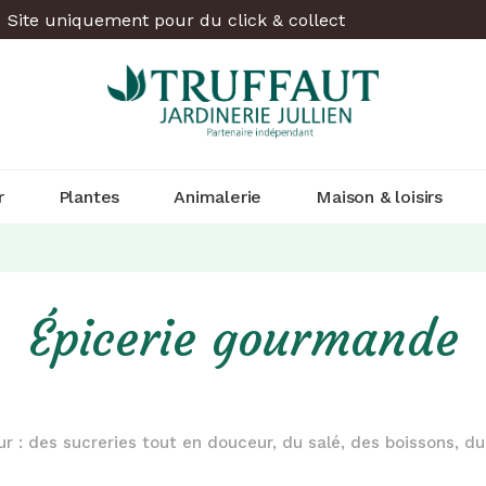
Site uniquement pour du click & collect
r
Plantes
Animalerie
Maison & loisirs
Épicerie gourmande
 : des sucreries tout en douceur, du salé, des boissons, du b