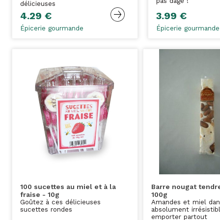
pas dâge !
délicieuses
4.29 €
3.99 €
Épicerie gourmande
Épicerie gourmande
100 sucettes au miel et à la
Barre nougat tendr
fraise - 10g
100g
Goûtez à ces délicieuses
Amandes et miel dan
sucettes rondes
absolument irrésistib
emporter partout