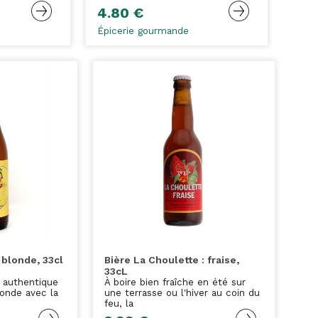
4.80 €
Épicerie gourmande
 blonde, 33cl
Bière La Choulette : fraise,
33cL
r authentique
À boire bien fraîche en été sur
londe avec la
une terrasse ou l'hiver au coin du
feu, la