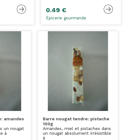
0.49 €
Épicerie gourmande
e: amandes
Barre nougat tendre: pistache
100g
s un nougat
Amandes, miel et pistaches dans
le à
un nougat absolument irrésistible
à