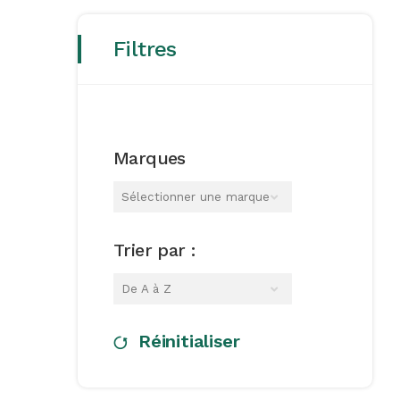
Filtres
Marques
Sélectionner une marque
Trier par :
De A à Z
Réinitialiser