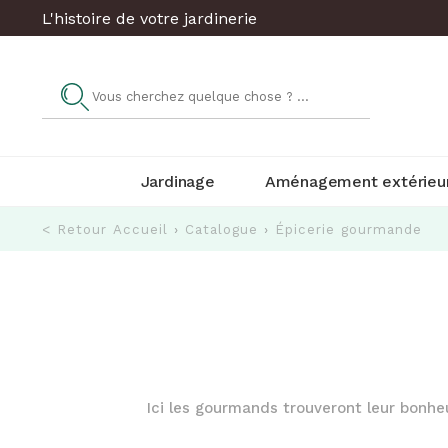
L'histoire de votre jardinerie
Jardinage
Aménagement extérieu
< Retour
Accueil
›
Catalogue
›
Épicerie gourmande
Ici les gourmands trouveront leur bonheur