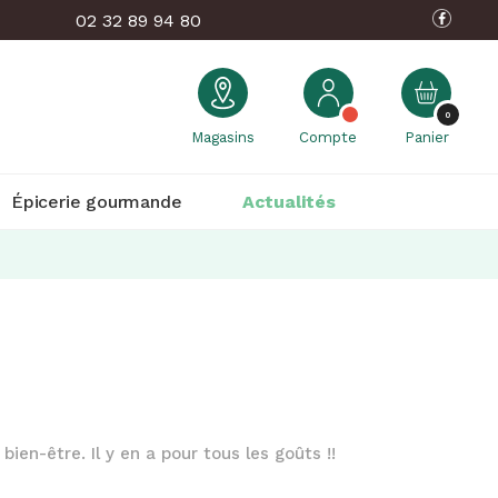
02 32 89 94 80
0
Magasins
Compte
Panier
Épicerie gourmande
Actualités
ien-être. Il y en a pour tous les goûts !!